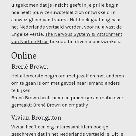
uitgekomen dat je inzicht geeft in je prille begin:
hoe heeft jouw zenuwstelsel zich ontwikkeld in
aanwezigheid van trauma. Het boek gaat nog naar
het Nederlands vertaald worden, voor nu alvast de
Engelse versie:
The Nervous System & Attachment
(open new window)
van Nadine Elzas
te koop bij diverse boekwinkels.
Online
Brené Brown
Het allereerste begin om met jezelf en met anderen
om te gaan is om met gevoel naar iemand anders
te kijken.
Brené Brown heeft hier een prachtige animatie over
(open new window)
gemaakt:
Brené Brown on empathy
Vivian Broughton
Vivian heeft een erg interessant klein boekje
geschreven dat in het Nederlands vertaald is. Dit is