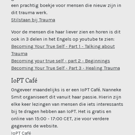
een prachtig boekje voor mensen die nieuw zijn in
dit trauma werk.
(open new window)
Stilstaan bij Trauma
Voor de mensen die haar liever zien en horen is dit
ook in 3 delen in het Engels op youtube te zien:
Becoming Your True Self - Part 1 - Talking about
(open new window)
Trauma
(open new 
Becoming your true self - part 2 - Beginnings
(open 
Becoming Your True Self - Part 3 - Healing Trauma
IoPT Café
Ongeveer maandelijks is er een IoPT Café. Nanneke
Smit organiseert dit vanuit haar passie. Hierin zijn
elke keer lezingen van mensen die iets interessants
bij te dragen hebben aan IoPT. Het is gratis en
online van 15:00 - 17:00 CET, zie voor verdere
gegevens de website.
(open new window)
IoPT Café