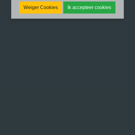
Weiger Cookies
Ik accepteer cookies
Met schroom en trots wil ik vertellen
over ‘me laten zien’.
In oktober 2022 werd ik gebeld door
SBS6, ze zochten iemand die wat over
trauma therapie kan vertellen. Ik voelde
me gevleid en werd ingezogen in het
enthousiaste verhaal van de dame aan
de telefoon. Dingen geregeld en datum
geprikt voor opnames: op 29 oktober