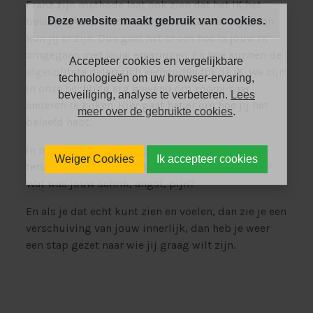
Franz zijn methode laat ook zien dat het IK het
Deze website maakt gebruik van cookies.
belangrijkste is, want als jouw IK er kan zijn, dan
kun jij er zijn. Dus gaat het er om hoe is jouw IK
omgegaan met jouw ervaringen. En hoe kunnen de
Accepteer cookies en vergelijkbare
afgesplitste delen zich verhouden tot de IK. We zijn
technologieën om uw browser-ervaring,
in onze hechting erg gewend om vooral naar
beveiliging, analyse te verbeteren.
Lees
anderen te kijken. Hier gaat het er om hoe jij het
meer over de gebruikte cookies
.
beleefd hebt.
In mijn werken met jou, zal ik dus ook steeds
Weiger Cookies
Ik accepteer cookies
terugkeren naar jouw IK. Hoe heb jij het ervaren?
Wat was jouw schrik, angst, pijn?
En als je dat echt kunt zien en voelen, dan zie je een
verschuiving van jouw innerlijk, dan heb je weer
een stap gezet naar wie jij graag wilt zijn.