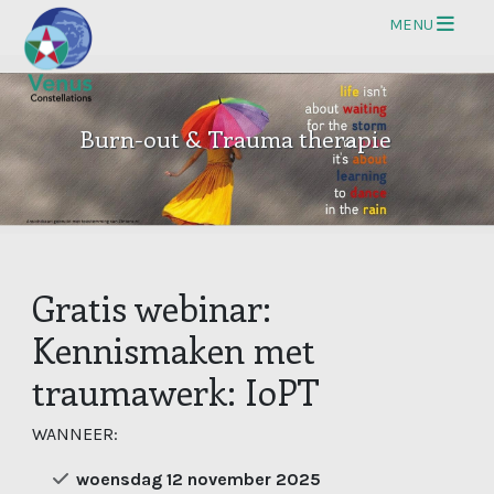
Op
MENU
Burn-out & Trauma therapie
Gratis webinar:
Kennismaken met
traumawerk: IoPT
WANNEER:
woensdag 12 november 2025