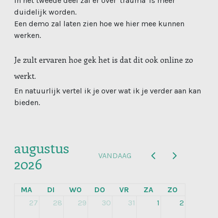
In het tweede deel zal er over 'trauma' is meer
duidelijk worden.
Een demo zal laten zien hoe we hier mee kunnen
werken.
Je zult ervaren hoe gek het is dat dit ook online zo
werkt.
En natuurlijk vertel ik je over wat ik je verder aan kan
bieden.
augustus
VANDAAG
2026
MA
DI
WO
DO
VR
ZA
ZO
27
28
29
30
31
1
2