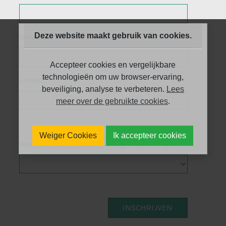
Deze website maakt gebruik van cookies.
Telefoon
Accepteer cookies en vergelijkbare
technologieën om uw browser-ervaring,
E-mail
*
beveiliging, analyse te verbeteren.
Lees
meer over de gebruikte cookies
.
Weiger Cookies
Ik accepteer cookies
Webinar (NL) - kennismaking met IoPT op: