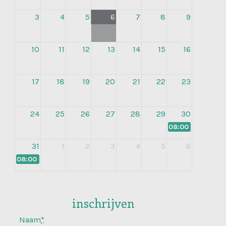
3
4
5
6
7
8
9
10
11
12
13
14
15
16
17
18
19
20
21
22
23
24
25
26
27
28
29
30
08:00
NL: live op
31
1
2
3
4
5
6
08:00
EN: Building Blocks of Facilitation - for Facilitators only
inschrijven
Naam
*